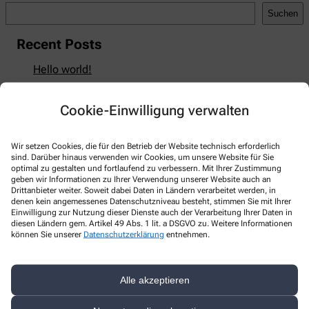
Suchen
Recent Posts
Hello world!
Recent Comments
Cookie-Einwilligung verwalten
A WordPress Commenter
zu
Hello world!
Wir setzen Cookies, die für den Betrieb der Website technisch erforderlich
sind. Darüber hinaus verwenden wir Cookies, um unsere Website für Sie
optimal zu gestalten und fortlaufend zu verbessern. Mit Ihrer Zustimmung
geben wir Informationen zu Ihrer Verwendung unserer Website auch an
Kontakt
Drittanbieter weiter. Soweit dabei Daten in Ländern verarbeitet werden, in
denen kein angemessenes Datenschutzniveau besteht, stimmen Sie mit Ihrer
Einwilligung zur Nutzung dieser Dienste auch der Verarbeitung Ihrer Daten in
Taut-Apotheke
diesen Ländern gem. Artikel 49 Abs. 1 lit. a DSGVO zu. Weitere Informationen
können Sie unserer
Datenschutzerklärung
entnehmen.
Bruno-Taut-Straße 1
,
12524
Berlin
+49-30/67891257
Alle akzeptieren
+49-30/67891258
bestellung@taut-apotheke-berlin.de