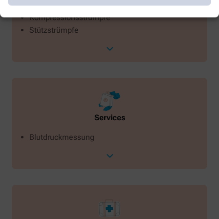
Bandagen
Kompressionsstrümpfe
Stützstrümpfe
Services
Blutdruckmessung