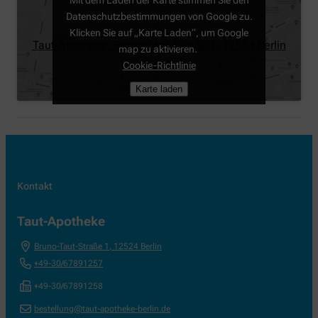
Mit dem Laden der Karte stimmen Sie den
Datenschutzbestimmungen von Google zu.
Klicken Sie auf „Karte Laden“, um Google
Taut-Apotheke, Bruno-Taut-Straße 1, 12524 Berlin
map zu aktivieren.
Cookie-Richtlinie
Karte laden
Kontakt
Taut-Apotheke
Bruno-Taut-Straße 1
,
12524
Berlin
+49-30/67891257
+49-30/67891258
bestellung@taut-apotheke-berlin.de