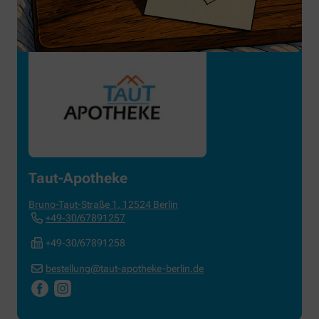
Taut-Apotheke
Bruno-Taut-Straße 1
,
12524
Berlin
+49-30/67891257
+49-30/67891258
bestellung@taut-apotheke-berlin.de